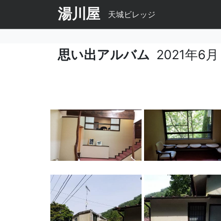
湯川屋
天城ビレッジ
思い出アルバム
2021年6月
コンテンツにスキップする
NAUビレッジ
NAUビレッジ