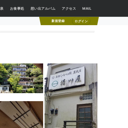
HOME
泉
お食事処
想い出アルバム
アクセス
MAIL
新規登録
ログイン
お部屋
館内設備
温泉
お食事処
NAUビレッジ
想い出アルバム
アクセス
NAUビレッジ
MAIL